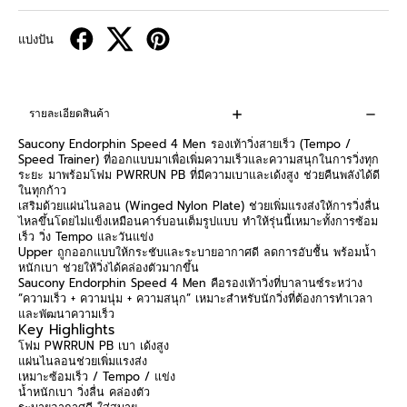
แบ่งปัน
รายละเอียดสินค้า
Saucony Endorphin Speed 4 Men รองเท้าวิ่งสายเร็ว (Tempo /
Speed Trainer) ที่ออกแบบมาเพื่อเพิ่มความเร็วและความสนุกในการวิ่งทุก
ระยะ มาพร้อมโฟม PWRRUN PB ที่มีความเบาและเด้งสูง ช่วยคืนพลังได้ดี
ในทุกก้าว
เสริมด้วยแผ่นไนลอน (Winged Nylon Plate) ช่วยเพิ่มแรงส่งให้การวิ่งลื่น
ไหลขึ้นโดยไม่แข็งเหมือนคาร์บอนเต็มรูปแบบ ทำให้รุ่นนี้เหมาะทั้งการซ้อม
เร็ว วิ่ง Tempo และวันแข่ง
Upper ถูกออกแบบให้กระชับและระบายอากาศดี ลดการอับชื้น พร้อมน้ำ
หนักเบา ช่วยให้วิ่งได้คล่องตัวมากขึ้น
Saucony Endorphin Speed 4 Men คือรองเท้าวิ่งที่บาลานซ์ระหว่าง
“ความเร็ว + ความนุ่ม + ความสนุก” เหมาะสำหรับนักวิ่งที่ต้องการทำเวลา
และพัฒนาความเร็ว
Key Highlights
โฟม PWRRUN PB เบา เด้งสูง
แผ่นไนลอนช่วยเพิ่มแรงส่ง
เหมาะซ้อมเร็ว / Tempo / แข่ง
น้ำหนักเบา วิ่งลื่น คล่องตัว