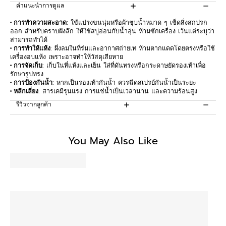
คำแนะนำการดูแล
• การทำความสะอาด
: ใช้แปรงขนนุ่มหรือผ้าชุบน้ำหมาด ๆ เช็ดสิ่งสกปรก
ออก สำหรับคราบฝังลึก ให้ใช้สบู่อ่อนกับน้ำอุ่น ห้ามซักเครื่อง เว้นแต่ระบุว่า
สามารถทำได้
• การทำให้แห้ง
: ผึ่งลมในที่ร่มและอากาศถ่ายเท ห้ามตากแดดโดยตรงหรือใช้
เครื่องอบแห้ง เพราะอาจทำให้วัสดุเสียหาย
• การจัดเก็บ
: เก็บในที่แห้งและเย็น ใส่ที่ดันทรงหรือกระดาษยัดรองเท้าเพื่อ
รักษารูปทรง
• การป้องกันน้ำ
: หากเป็นรองเท้ากันน้ำ ควรฉีดสเปรย์กันน้ำเป็นระยะ
• หลีกเลี่ยง
: สารเคมีรุนแรง การแช่น้ำเป็นเวลานาน และความร้อนสูง
รีวิวจากลูกค้า
Be the first to write a review
You May Also Like
Write a review
No items found