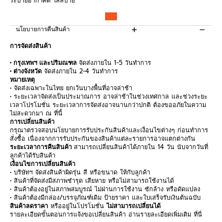
ระบายอากาศดี ใส่สบาย
นโยบายการคืนสินค้า
การจัดส่งสินค้า
• กรุงเทพฯ และปริมณฑล
จัดส่งภายใน 1-5 วันทำการ
• ต่างจังหวัด
จัดส่งภายใน 2-4 วันทำการ
หมายเหตุ
• จัดส่งเฉพาะในไทย ยกเว้นบางพื้นที่อาจล่าช้า
• ระยะเวลาจัดส่งเป็นประมาณการ อาจล่าช้าในช่วงเทศกาล และช่วงระยะ
เวลาโปรโมชั่น ระยะเวลาการจัดส่งอาจนานกว่าปกติ ต้องขออภัยในความ
ไม่สะดวกมา ณ ที่นี้
การเปลี่ยนสินค้า
กรุณาตรวจสอบนโยบายการรับประกันสินค้าและเงื่อนไขต่างๆ ก่อนทำการ
สั่งซื้อ เนื่องจากการรับประกันของสินค้าแต่ละรายการอาจแตกต่างกัน
ระยะเวลาการคืนสินค้า
สามารถเปลี่ยนสินค้าได้ภายใน 14 วัน นับจากวันที่
ลูกค้าได้รับสินค้า
เงื่อนไขการเปลี่ยนสินค้า
• บริษัทฯ จัดส่งสินค้าผิดรุ่น สี หรือขนาด ให้กับลูกค้า
• สินค้าที่จัดส่งมีสภาพชำรุด เสียหาย หรือไม่สามารถใช้งานได้
• สินค้าต้องอยู่ในสภาพสมบูรณ์ ไม่ผ่านการใช้งาน ซักล้าง หรือดัดแปลง
• สินค้าต้องมีกล่อง/บรรจุภัณฑ์เดิม ป้ายราคา และใบเสร็จรับเงินต้นฉบับ
สินค้าลดราคา
หรืออยู่ในโปรโมชั่น
ไม่สามารถเปลี่ยนได้
รายละเอียดขั้นตอนการแจ้งขอเปลี่ยนสินค้า อ่านรายละเอียดเพิ่มเติม
ที่นี่