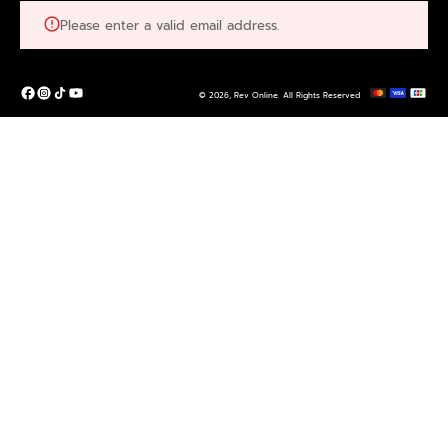
Please enter a valid email address.
© 2026,
Rev Online
.
All Rights Reserved