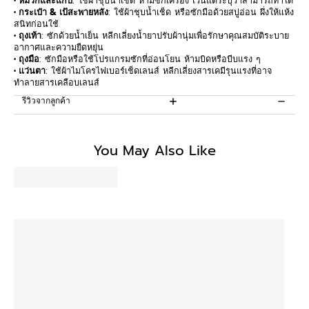
• หมวกและแก๊ป
: ใช้ผ้าชุบน้ำเช็ด ห้ามซักเครื่อง เว้นแต่ระบุว่าสามารถทำได้
• กระเป๋า & เป้สะพายหลัง
: ใช้ผ้าชุบน้ำเช็ด หรือซักมือด้วยสบู่อ่อน ผึ่งให้แห้ง
สนิทก่อนใช้
• ถุงเท้า
: ซักด้วยน้ำเย็น หลีกเลี่ยงน้ำยาปรับผ้านุ่มเพื่อรักษาคุณสมบัติระบาย
อากาศและความยืดหยุ่น
• ถุงมือ
: ซักมือหรือใช้โปรแกรมซักที่อ่อนโยน ห้ามบิดหรือบีบแรง ๆ
• แว่นตา
: ใช้ผ้าไมโครไฟเบอร์เช็ดเลนส์ หลีกเลี่ยงสารเคมีรุนแรงที่อาจ
ทำลายสารเคลือบเลนส์
รีวิวจากลูกค้า
Be the first to write a review
You May Also Like
Write a review
No items found