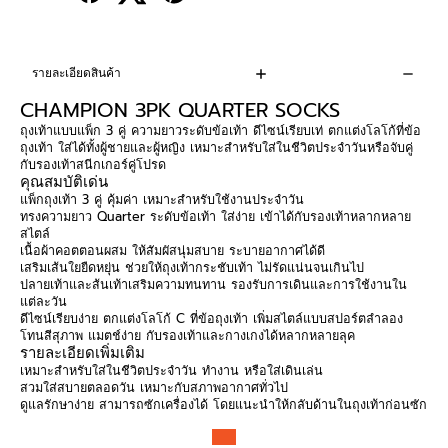
รายละเอียดสินค้า
CHAMPION 3PK QUARTER SOCKS
ถุงเท้าแบบแพ็ก 3 คู่ ความยาวระดับข้อเท้า ดีไซน์เรียบเท่ ตกแต่งโลโก้ที่ข้อ
ถุงเท้า ใส่ได้ทั้งผู้ชายและผู้หญิง เหมาะสำหรับใส่ในชีวิตประจำวันหรือจับคู่
กับรองเท้าสนีกเกอร์คู่โปรด
คุณสมบัติเด่น
แพ็กถุงเท้า 3 คู่ คุ้มค่า เหมาะสำหรับใช้งานประจำวัน
ทรงความยาว Quarter ระดับข้อเท้า ใส่ง่าย เข้าได้กับรองเท้าหลากหลาย
สไตล์
เนื้อผ้าคอตตอนผสม ให้สัมผัสนุ่มสบาย ระบายอากาศได้ดี
เสริมเส้นใยยืดหยุ่น ช่วยให้ถุงเท้ากระชับเท้า ไม่รัดแน่นจนเกินไป
ปลายเท้าและส้นเท้าเสริมความทนทาน รองรับการเดินและการใช้งานใน
แต่ละวัน
ดีไซน์เรียบง่าย ตกแต่งโลโก้ C ที่ข้อถุงเท้า เพิ่มสไตล์แบบสปอร์ตลำลอง
โทนสีสุภาพ แมตช์ง่าย กับรองเท้าและกางเกงได้หลากหลายลุค
รายละเอียดเพิ่มเติม
เหมาะสำหรับใส่ในชีวิตประจำวัน ทำงาน หรือใส่เดินเล่น
สวมใส่สบายตลอดวัน เหมาะกับสภาพอากาศทั่วไป
ดูแลรักษาง่าย สามารถซักเครื่องได้ โดยแนะนำให้กลับด้านในถุงเท้าก่อนซัก