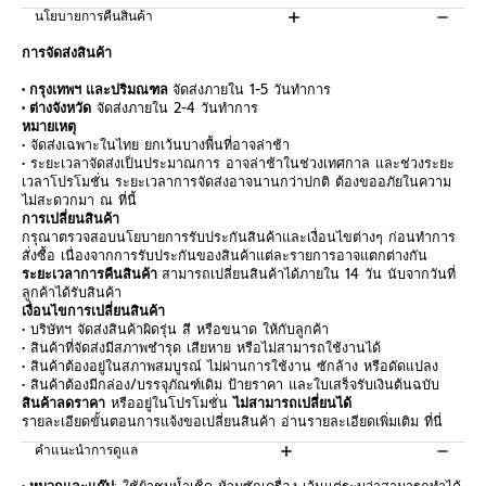
นโยบายการคืนสินค้า
การจัดส่งสินค้า
• กรุงเทพฯ และปริมณฑล
จัดส่งภายใน 1-5 วันทำการ
• ต่างจังหวัด
จัดส่งภายใน 2-4 วันทำการ
หมายเหตุ
• จัดส่งเฉพาะในไทย ยกเว้นบางพื้นที่อาจล่าช้า
• ระยะเวลาจัดส่งเป็นประมาณการ อาจล่าช้าในช่วงเทศกาล และช่วงระยะ
เวลาโปรโมชั่น ระยะเวลาการจัดส่งอาจนานกว่าปกติ ต้องขออภัยในความ
ไม่สะดวกมา ณ ที่นี้
การเปลี่ยนสินค้า
กรุณาตรวจสอบนโยบายการรับประกันสินค้าและเงื่อนไขต่างๆ ก่อนทำการ
สั่งซื้อ เนื่องจากการรับประกันของสินค้าแต่ละรายการอาจแตกต่างกัน
ระยะเวลาการคืนสินค้า
สามารถเปลี่ยนสินค้าได้ภายใน 14 วัน นับจากวันที่
ลูกค้าได้รับสินค้า
เงื่อนไขการเปลี่ยนสินค้า
• บริษัทฯ จัดส่งสินค้าผิดรุ่น สี หรือขนาด ให้กับลูกค้า
• สินค้าที่จัดส่งมีสภาพชำรุด เสียหาย หรือไม่สามารถใช้งานได้
• สินค้าต้องอยู่ในสภาพสมบูรณ์ ไม่ผ่านการใช้งาน ซักล้าง หรือดัดแปลง
• สินค้าต้องมีกล่อง/บรรจุภัณฑ์เดิม ป้ายราคา และใบเสร็จรับเงินต้นฉบับ
สินค้าลดราคา
หรืออยู่ในโปรโมชั่น
ไม่สามารถเปลี่ยนได้
รายละเอียดขั้นตอนการแจ้งขอเปลี่ยนสินค้า อ่านรายละเอียดเพิ่มเติม
ที่นี่
คำแนะนำการดูแล