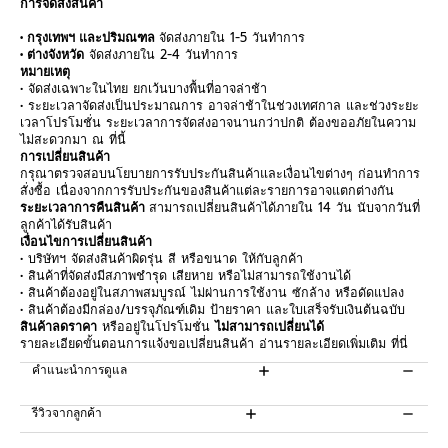
การจัดส่งสินค้า
• กรุงเทพฯ และปริมณฑล
จัดส่งภายใน 1-5 วันทำการ
• ต่างจังหวัด
จัดส่งภายใน 2-4 วันทำการ
หมายเหตุ
• จัดส่งเฉพาะในไทย ยกเว้นบางพื้นที่อาจล่าช้า
• ระยะเวลาจัดส่งเป็นประมาณการ อาจล่าช้าในช่วงเทศกาล และช่วงระยะ
เวลาโปรโมชั่น ระยะเวลาการจัดส่งอาจนานกว่าปกติ ต้องขออภัยในความ
ไม่สะดวกมา ณ ที่นี้
การเปลี่ยนสินค้า
กรุณาตรวจสอบนโยบายการรับประกันสินค้าและเงื่อนไขต่างๆ ก่อนทำการ
สั่งซื้อ เนื่องจากการรับประกันของสินค้าแต่ละรายการอาจแตกต่างกัน
ระยะเวลาการคืนสินค้า
สามารถเปลี่ยนสินค้าได้ภายใน 14 วัน นับจากวันที่
ลูกค้าได้รับสินค้า
เงื่อนไขการเปลี่ยนสินค้า
• บริษัทฯ จัดส่งสินค้าผิดรุ่น สี หรือขนาด ให้กับลูกค้า
• สินค้าที่จัดส่งมีสภาพชำรุด เสียหาย หรือไม่สามารถใช้งานได้
• สินค้าต้องอยู่ในสภาพสมบูรณ์ ไม่ผ่านการใช้งาน ซักล้าง หรือดัดแปลง
• สินค้าต้องมีกล่อง/บรรจุภัณฑ์เดิม ป้ายราคา และใบเสร็จรับเงินต้นฉบับ
สินค้าลดราคา
หรืออยู่ในโปรโมชั่น
ไม่สามารถเปลี่ยนได้
รายละเอียดขั้นตอนการแจ้งขอเปลี่ยนสินค้า อ่านรายละเอียดเพิ่มเติม
ที่นี่
คำแนะนำการดูแล
รีวิวจากลูกค้า