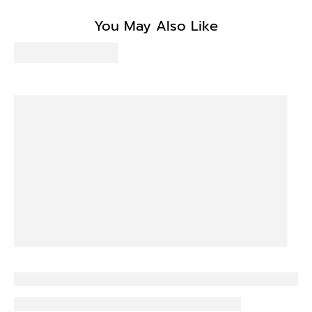
Be the first to write a review
You May Also Like
Write a review
No items found