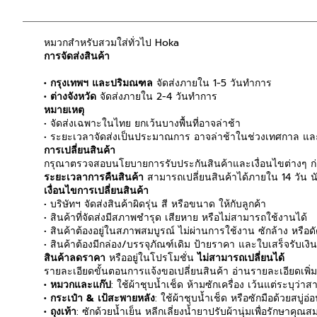
หมวกสำหรับสวมใส่ทั่วไป Hoka
การจัดส่งสินค้า
• กรุงเทพฯ และปริมณฑล
จัดส่งภายใน 1-5 วันทำการ
• ต่างจังหวัด
จัดส่งภายใน 2-4 วันทำการ
หมายเหตุ
• จัดส่งเฉพาะในไทย ยกเว้นบางพื้นที่อาจล่าช้า
• ระยะเวลาจัดส่งเป็นประมาณการ อาจล่าช้าในช่วงเทศกาล และ
การเปลี่ยนสินค้า
กรุณาตรวจสอบนโยบายการรับประกันสินค้าและเงื่อนไขต่างๆ ก่อ
ระยะเวลาการคืนสินค้า
สามารถเปลี่ยนสินค้าได้ภายใน 14 วัน นับ
เงื่อนไขการเปลี่ยนสินค้า
• บริษัทฯ จัดส่งสินค้าผิดรุ่น สี หรือขนาด ให้กับลูกค้า
• สินค้าที่จัดส่งมีสภาพชำรุด เสียหาย หรือไม่สามารถใช้งานได้
• สินค้าต้องอยู่ในสภาพสมบูรณ์ ไม่ผ่านการใช้งาน ซักล้าง หรือ
• สินค้าต้องมีกล่อง/บรรจุภัณฑ์เดิม ป้ายราคา และใบเสร็จรับเงิ
สินค้าลดราคา
หรืออยู่ในโปรโมชั่น
ไม่สามารถเปลี่ยนได้
รายละเอียดขั้นตอนการแจ้งขอเปลี่ยนสินค้า อ่านรายละเอียดเพิ่
• หมวกและแก๊ป
: ใช้ผ้าชุบน้ำเช็ด ห้ามซักเครื่อง เว้นแต่ระบุว่
• กระเป๋า & เป้สะพายหลัง
: ใช้ผ้าชุบน้ำเช็ด หรือซักมือด้วยสบู่อ่
• ถุงเท้า
: ซักด้วยน้ำเย็น หลีกเลี่ยงน้ำยาปรับผ้านุ่มเพื่อรักษาค