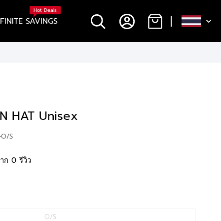
Hot Deals
NFINITE SAVINGS
 HAT Unisex
-O/S
าก 0 รีวิว
O/S