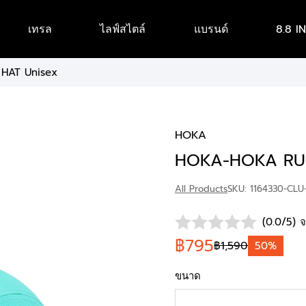
เทรล
ไลฟ์สไตล์
แบรนด์
8.8 I
HAT Unisex
HOKA
HOKA-HOKA RUN
All Products
SKU: 1164330-CLU
(0.0/5) จ
฿795
฿1,590
50%
ขนาด