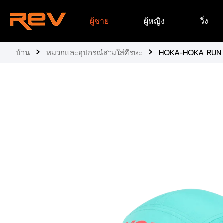
ข้าม
ผู้ชาย
ผู้หญิง
วิ่ง
ไป
ยัง
เนื้อหา
›
›
บ้าน
หมวกและอุปกรณ์สวมใส่ศีรษะ
HOKA-HOKA RUN 
ข้าม
ไป
ยัง
ข้อมูล
ผลิตภัณฑ์