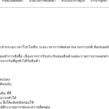
รายละเอียดสินค้า
นโยบายการคืนสินค้า
คำแนะนำการดูแล
รีวิวจากลูกค้า
ช่วงระยะเวลาโปรโมชั่น ระยะเวลาการจัดส่งอาจนานกว่าปกติ ต้องขออภัย
นทำการสั่งซื้อ เนื่องจากการรับประกันของสินค้าแต่ละรายการอาจแตกต่า
จากวันที่ลูกค้าได้รับสินค้า
ดัดแปลง
นต้นฉบับ
มเติม
ที่นี่
าสามารถทำได้
อน ผึ่งให้แห้งสนิทก่อนใช้
ุณสมบัติระบายอากาศและความยืดหยุ่น