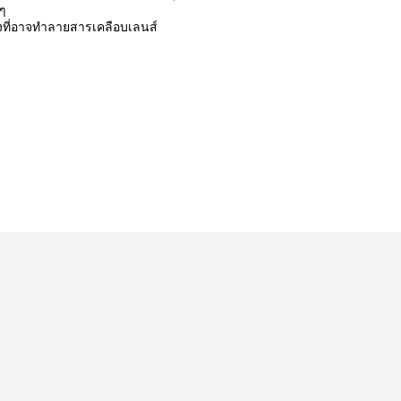
 ๆ
รงที่อาจทำลายสารเคลือบเลนส์
รีวิวจากลูกค้า
Customer Reviews
Be the first to write a review