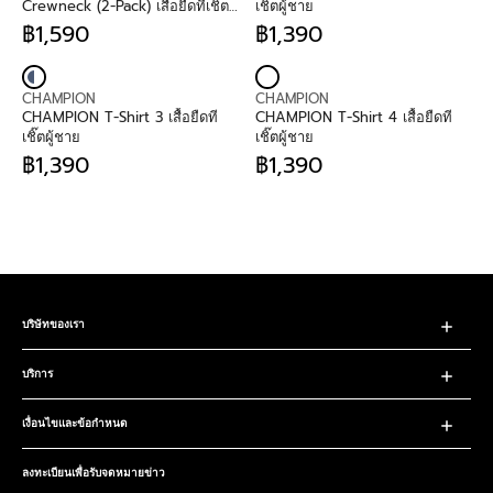
N
N
฿
A
฿
A
Crewneck (2-Pack) เสื้อยืดทีเชิ๊ต
เชิ๊ตผู้ชาย
D
D
9
R
9
R
สำหรับผู้ชายและผู้หญิง
฿1,590
฿1,390
O
O
9
P
R
9
P
R
R
R
0
R
E
0
R
E
:
:
I
G
I
G
V
V
C
U
C
U
CHAMPION
CHAMPION
E
E
E
L
E
L
CHAMPION T-Shirt 3 เสื้อยืดที
CHAMPION T-Shirt 4 เสื้อยืดที
N
N
฿
A
฿
A
เชิ๊ตผู้ชาย
เชิ๊ตผู้ชาย
D
D
9
R
1
R
฿1,390
฿1,390
O
O
9
P
R
,
P
R
R
R
0
R
E
5
R
E
:
:
I
G
9
I
G
C
U
0
C
U
E
L
E
L
฿
A
฿
A
1
R
1
R
,
P
,
P
5
R
3
R
บริษัทของเรา
9
I
9
I
0
C
0
C
บริการ
E
E
฿
฿
1
1
เงื่อนไขและข้อกำหนด
,
,
3
3
9
9
ลงทะเบียนเพื่อรับจดหมายข่าว
0
0