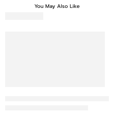
Be the first to write a review
You May Also Like
Write a review
No items found