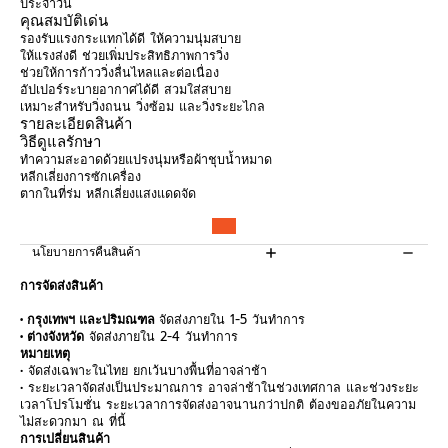
ประจำวัน
คุณสมบัติเด่น
รองรับแรงกระแทกได้ดี ให้ความนุ่มสบาย
ให้แรงส่งดี ช่วยเพิ่มประสิทธิภาพการวิ่ง
ช่วยให้การก้าววิ่งลื่นไหลและต่อเนื่อง
อัปเปอร์ระบายอากาศได้ดี สวมใส่สบาย
เหมาะสำหรับวิ่งถนน วิ่งซ้อม และวิ่งระยะไกล
รายละเอียดสินค้า
วิธีดูแลรักษา
ทำความสะอาดด้วยแปรงนุ่มหรือผ้าชุบน้ำหมาด
หลีกเลี่ยงการซักเครื่อง
ตากในที่ร่ม หลีกเลี่ยงแสงแดดจัด
นโยบายการคืนสินค้า
การจัดส่งสินค้า
• กรุงเทพฯ และปริมณฑล
จัดส่งภายใน 1-5 วันทำการ
• ต่างจังหวัด
จัดส่งภายใน 2-4 วันทำการ
หมายเหตุ
• จัดส่งเฉพาะในไทย ยกเว้นบางพื้นที่อาจล่าช้า
• ระยะเวลาจัดส่งเป็นประมาณการ อาจล่าช้าในช่วงเทศกาล และช่วงระยะ
เวลาโปรโมชั่น ระยะเวลาการจัดส่งอาจนานกว่าปกติ ต้องขออภัยในความ
ไม่สะดวกมา ณ ที่นี้
การเปลี่ยนสินค้า