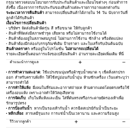
กรุณาตรวจสอบนโยบายการรับประกันสินค้าและเงื่อนไขต่างๆ ก่อนทำการ
สั่งซื้อ เนื่องจากการรับประกันของสินค้าแต่ละรายการอาจแตกต่างกัน
ระยะเวลาการคืนสินค้า
สามารถเปลี่ยนสินค้าได้ภายใน 14 วัน นับจากวันที่
ลูกค้าได้รับสินค้า
เงื่อนไขการเปลี่ยนสินค้า
• บริษัทฯ จัดส่งสินค้าผิดรุ่น สี หรือขนาด ให้กับลูกค้า
• สินค้าที่จัดส่งมีสภาพชำรุด เสียหาย หรือไม่สามารถใช้งานได้
• สินค้าต้องอยู่ในสภาพสมบูรณ์ ไม่ผ่านการใช้งาน ซักล้าง หรือดัดแปลง
• สินค้าต้องมีกล่อง/บรรจุภัณฑ์เดิม ป้ายราคา และใบเสร็จรับเงินต้นฉบับ
สินค้าลดราคา
หรืออยู่ในโปรโมชั่น
ไม่สามารถเปลี่ยนได้
รายละเอียดขั้นตอนการแจ้งขอเปลี่ยนสินค้า อ่านรายละเอียดเพิ่มเติม
ที่นี่
คำแนะนำการดูแล
• การทำความสะอาด
: ใช้แปรงขนนุ่มหรือผ้าชุบน้ำหมาด ๆ เช็ดสิ่งสกปรก
ออก สำหรับคราบฝังลึก ให้ใช้สบู่อ่อนกับน้ำอุ่น ห้ามซักเครื่อง เว้นแต่ระบุว่า
สามารถทำได้
• การทำให้แห้ง
: ผึ่งลมในที่ร่มและอากาศถ่ายเท ห้ามตากแดดโดยตรงหรือใช้
เครื่องอบแห้ง เพราะอาจทำให้วัสดุเสียหาย
• การจัดเก็บ
: เก็บในที่แห้งและเย็น ใส่ที่ดันทรงหรือกระดาษยัดรองเท้าเพื่อ
รักษารูปทรง
• การป้องกันน้ำ
: หากเป็นรองเท้ากันน้ำ ควรฉีดสเปรย์กันน้ำเป็นระยะ
• หลีกเลี่ยง
: สารเคมีรุนแรง การแช่น้ำเป็นเวลานาน และความร้อนสูง
รีวิวจากลูกค้า