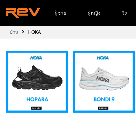
ข้าม
ผู้ชาย
ผู้หญิง
วิ่ง
ไป
ยัง
เนื้อหา
›
บ้าน
HOKA