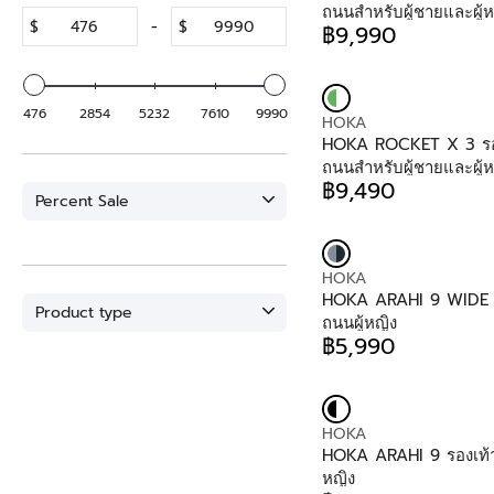
N
ถนนสำหรับผู้ชายและผู้ห
$
-
$
D
฿9,990
R
O
E
R
G
:
U
476
2854
5232
7610
9990
V
HOKA
L
E
HOKA ROCKET X 3 รองเ
A
N
ถนนสำหรับผู้ชายและผู้ห
R
D
฿9,490
P
R
Percent Sale
O
R
E
R
I
G
:
C
U
E
V
HOKA
L
฿
E
HOKA ARAHI 9 WIDE รอ
A
Product type
9
N
ถนนผู้หญิง
R
,
D
฿5,990
P
R
9
O
R
E
9
R
I
G
0
:
C
U
E
V
HOKA
L
฿
E
HOKA ARAHI 9 รองเท้าว
A
9
N
หญิง
R
,