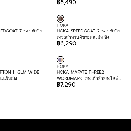
D
฿6,490
P
R
9
O
R
E
9
R
I
G
0
:
C
U
E
V
HOKA
L
฿
E
DGOAT 7 รองเท้าวิ่ง
HOKA SPEEDGOAT 2 รองเท้าวิ่ง
A
5
N
เทรลสำหรับผู้ชายและผู้หญิง
R
,
D
฿6,290
P
R
9
O
R
E
9
R
I
G
0
:
C
U
E
V
HOKA
L
฿
E
FTON 11 GLM WIDE
HOKA MAFATE THREE2
A
6
N
ถนนผู้หญิง
WORDMARK รองเท้าลำลองไลฟ์
R
,
D
฿7,290
สไตล์สำหรับทั้งชายและหญิง
P
R
4
O
R
E
9
R
I
G
0
:
C
U
E
L
฿
A
6
R
,
P
2