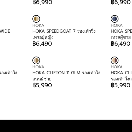
D
D
฿6,990
฿6,990
P
P
R
R
4
9
O
O
R
R
E
E
9
9
R
R
I
I
G
G
0
0
:
:
C
C
U
U
E
E
V
V
HOKA
HOKA
L
L
฿
฿
E
E
WIDE
HOKA SPEEDGOAT 7 รองเท้าวิ่ง
HOKA SPEE
A
A
5
5
N
N
เทรลผู้หญิง
เทรลผู้ชาย
R
R
,
,
D
D
฿6,490
฿6,490
P
P
R
R
9
9
O
O
R
R
E
E
9
9
R
R
I
I
G
G
0
0
:
:
C
C
U
U
E
E
V
V
HOKA
HOKA
L
L
฿
฿
E
E
เท้าวิ่ง
HOKA CLIFTON 11 GLM รองเท้าวิ่ง
HOKA CLI
A
A
6
6
N
N
ถนนผู้ชาย
รองเท้าวิ่ง
R
R
,
,
D
D
฿5,990
฿5,990
P
P
R
R
9
9
O
O
R
R
E
E
9
9
R
R
I
I
G
G
0
0
:
:
C
C
U
U
E
E
L
L
฿
฿
A
A
6
6
R
R
,
,
P
P
4
4