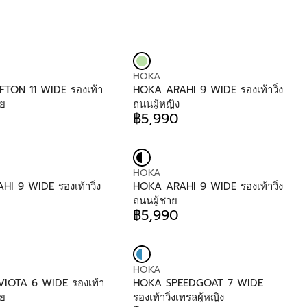
E
฿
7
,
2
9
V
HOKA
0
E
TON 11 WIDE รองเท้า
HOKA ARAHI 9 WIDE รองเท้าวิ่ง
N
าย
ถนนผู้หญิง
D
฿5,990
R
O
E
R
G
:
U
V
HOKA
L
E
I 9 WIDE รองเท้าวิ่ง
HOKA ARAHI 9 WIDE รองเท้าวิ่ง
A
N
ถนนผู้ชาย
R
D
฿5,990
P
R
O
R
E
R
I
G
:
C
U
E
V
HOKA
L
฿
E
IOTA 6 WIDE รองเท้า
HOKA SPEEDGOAT 7 WIDE
A
5
N
าย
รองเท้าวิ่งเทรลผู้หญิง
R
,