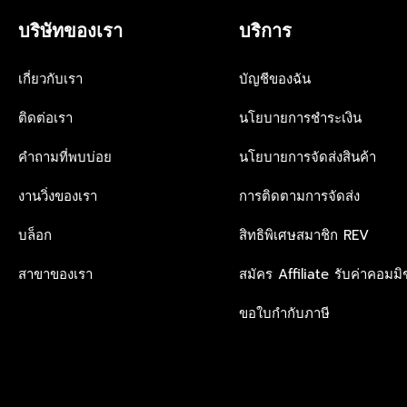
R
9
I
บริษัทของเรา
บริการ
0
C
E
฿
เกี่ยวกับเรา
บัญชีของฉัน
6
,
ติดต่อเรา
นโยบายการชำระเงิน
4
9
0
คำถามที่พบบ่อย
นโยบายการจัดส่งสินค้า
งานวิ่งของเรา
การติดตามการจัดส่ง
บล็อก
สิทธิพิเศษสมาชิก REV
สาขาของเรา
สมัคร Affiliate รับค่าคอมมิช
ขอใบกำกับภาษี