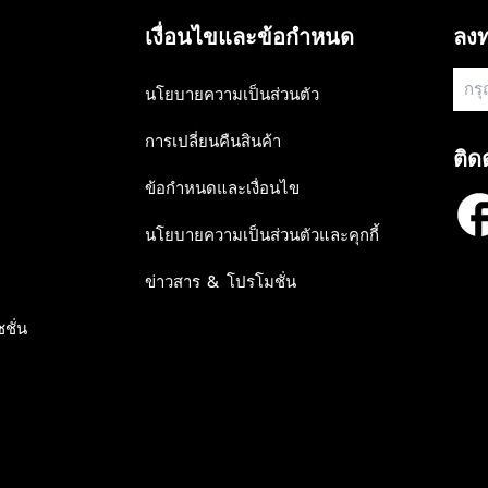
R
R
9
9
I
I
เงื่อนไขและข้อกำหนด
ลงท
0
0
C
C
E
E
฿
฿
นโยบายความเป็นส่วนตัว
5
5
,
,
การเปลี่ยนคืนสินค้า
9
9
ติด
9
9
0
0
ข้อกำหนดและเงื่อนไข
นโยบายความเป็นส่วนตัวและคุกกี้
ข่าวสาร & โปรโมชั่น
ชั่น