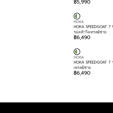
D
฿5,990
P
R
4
O
R
E
9
R
I
G
0
:
C
U
E
V
HOKA
L
฿
E
HOKA SPEEDGOAT 7 
A
5
N
รองเท้าวิ่งเทรลผู้ชาย
R
,
D
฿6,490
P
R
9
O
R
E
9
R
I
G
0
:
C
U
E
V
HOKA
L
฿
E
HOKA SPEEDGOAT 7 รอง
A
5
N
เทรลผู้ชาย
R
,
D
฿6,490
P
R
9
O
R
E
9
R
I
G
0
:
C
U
E
L
฿
A
6
R
,
P
4