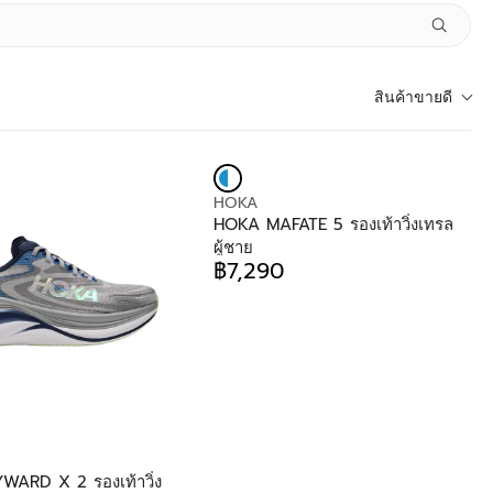
สินค้าขายดี
V
HOKA
E
HOKA MAFATE 5 รองเท้าวิ่งเทรล
N
ผู้ชาย
D
฿7,290
R
O
E
R
G
:
U
L
A
R
P
R
I
ARD X 2 รองเท้าวิ่ง
C