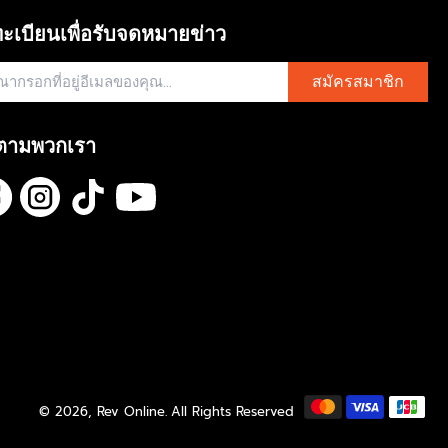
R
9
I
ะเบียนเพื่อรับจดหมายข่าว
0
C
E
฿
สมัครสมาชิก
7
,
2
ตามพวกเรา
9
0
© 2026,
Rev Online
.
All Rights Reserved